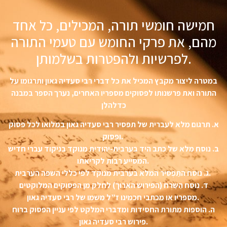
חמישה חומשי תורה, המכילים, כל אחד
מהם, את פרקי החומש עם טעמי התורה
לפרשיות ולהפטרות בשלמותן.
במטרה ליצור מקבץ המכיל את כל דברי רבי סעדיה גאון ותרגומו על
התורה ואת פרשנותו לפסוקים מספריו האחרים, נערך הספר במבנה
כדלהלן
א. תרגום מלא לעברית של תפסיר רבי סעדיה גאון במלואו לכל פסוק
ופסוק.
ב. נוסח מלא של כתב היד בערבית-יהודית מנוקד בניקוד עברי חדיש
המסייע רבות לקריאתו.
ג. נוסח התַּפְסִיר המלא בערבית מנוקד לפי כללי השפה הערבית.
ד. נוסח הַשַּרְח (הפירוש הארוך) לחלק מן הפסוקים המלוקטים
מספריו או מכתבי חכמינו ז”ל משמו של רבי סעדיה גאון.
ה. הוספות מתורת החסידות ומדברי המלקט לפי עניין הפסוק ברוח
פירוש רבי סעדיה גאון.