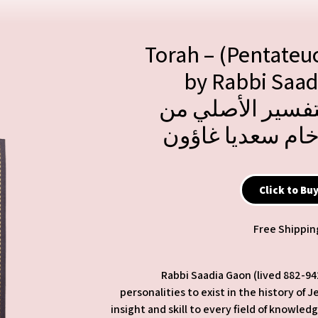
Torah – (Pentateuc
by Rabbi Saa
خام سعديا غاؤون
Click to Bu
Free Shippin
Rabbi Saadia Gaon (lived 882-94
personalities to exist in the history of
insight and skill to every field of knowle