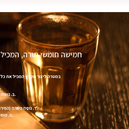
חמישה חומשי תורה, המכילי
במטרה ליצור מקבץ המכיל את כל ד
א. תרגום מלא לעברית של תפסיר רבי סעדיה גאון במלואו לכל פסוק ופסוק.
ב. נוסח מלא של כתב היד בערבית-יהודית מנוקד בניקוד עברי חדיש המסייע רבות לקריאתו.
ד. נוסח הַשַּרְח (הפירוש הארוך) לחלק מן הפסוקים המלוקטים מספריו או מכתבי חכמינו ז”ל משמו של רבי סעדיה גאון.
ה. הוספות מתורת החסידות ומדברי המלקט לפי עניין הפסוק ברוח פירוש רבי סעדיה גאון.